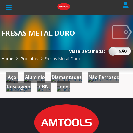
FRESAS METAL DURO
Vista Detalhada:
SIM
NÃO
Home
Produtos
Fresas Metal Duro
Aço
Aluminio
Diamantadas
Não Ferrosos
Roscagem
CBN
Inox