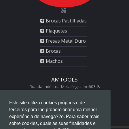
Brocas Pastilhadas
Plaquetes
Fresas Metal Duro
Brocas
Machos
AMTOOLS
Rua da Indústria Metalúrgica no603-B
2430-528 Marinha Grande
+351 244 560 456
Este site utiliza cookies próprios e de
geral@amtools.pt
terceiros para lhe proporcionar uma melhor
swiss replica watches
https://www.chattimes.me
experiência de navega??o. Para saber mais
Rolex Replica Watches
sobre cookies, quais as suas finalidades e