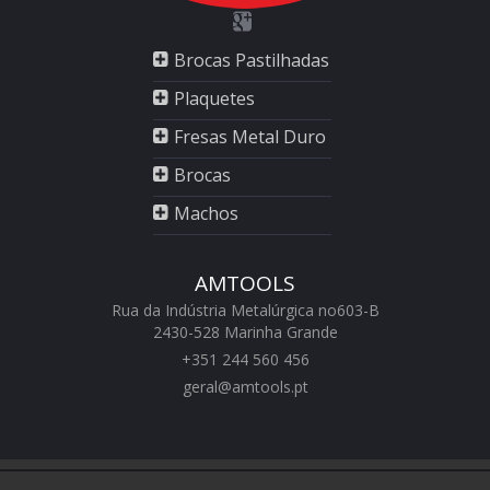
Brocas Pastilhadas
Plaquetes
Fresas Metal Duro
Brocas
Machos
AMTOOLS
Rua da Indústria Metalúrgica no603-B
2430-528 Marinha Grande
+351 244 560 456
geral@amtools.pt
swiss replica watches
https://www.chattimes.me
Rolex Replica Watches