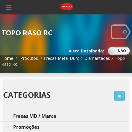
TOPO RASO RC
Vista Detalhada:
SIM
NÃO
Home
Produtos
Fresas Metal Duro
Diamantadas
Topo
Raso Rc
CATEGORIAS
Fresas MD / Marca
Promoções