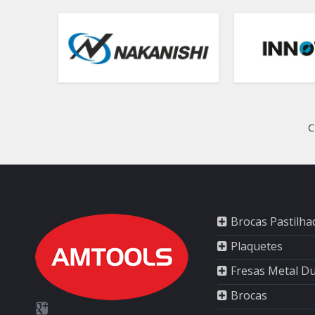
C
Brocas Pastilha
Plaquetes
Fresas Metal D
Brocas