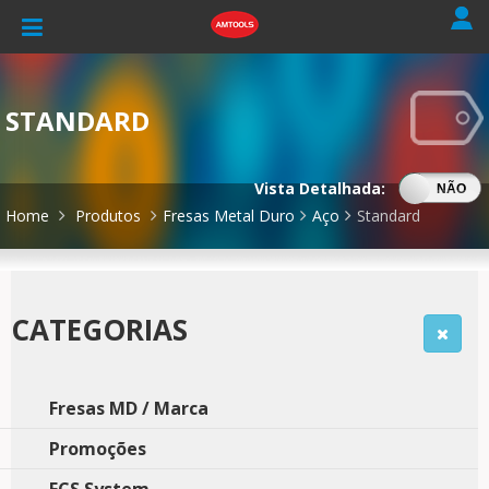
STANDARD
Vista Detalhada:
SIM
NÃO
Home
Produtos
Fresas Metal Duro
Aço
Standard
CATEGORIAS
Fresas MD / Marca
Promoções